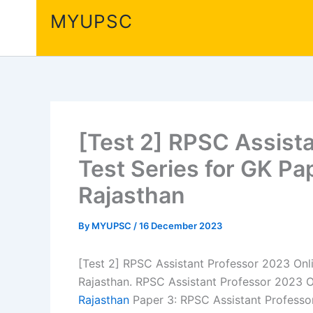
Skip
MYUPSC
to
content
[Test 2] RPSC Assist
Test Series for GK Pa
Rajasthan
By
MYUPSC
/
16 December 2023
[Test 2] RPSC Assistant Professor 2023 Onli
Rajasthan. RPSC Assistant Professor 2023 O
Rajasthan
Paper 3: RPSC Assistant Professor