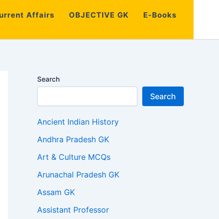
urrent Affairs
OBJECTIVE GK
E-Books
Search
Search
Ancient Indian History
Andhra Pradesh GK
Art & Culture MCQs
Arunachal Pradesh GK
Assam GK
Assistant Professor