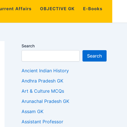
urrent Affairs
OBJECTIVE GK
E-Books
Search
Search
Ancient Indian History
Andhra Pradesh GK
Art & Culture MCQs
Arunachal Pradesh GK
Assam GK
Assistant Professor