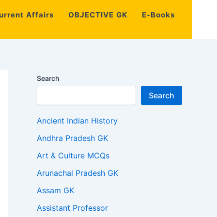
urrent Affairs
OBJECTIVE GK
E-Books
Search
Search
Ancient Indian History
Andhra Pradesh GK
Art & Culture MCQs
Arunachal Pradesh GK
Assam GK
Assistant Professor