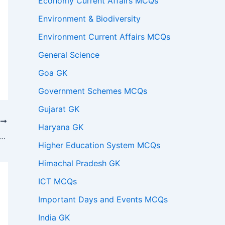
Economy Current Affairs MCQs
Environment & Biodiversity
Environment Current Affairs MCQs
General Science
Goa GK
Government Schemes MCQs
Gujarat GK
T
Haryana GK
ूची-II से सुमेलित कीजिए और नीचे दिए गए कूट से सही उत्तर चुनिए :
Higher Education System MCQs
Himachal Pradesh GK
ICT MCQs
Important Days and Events MCQs
India GK