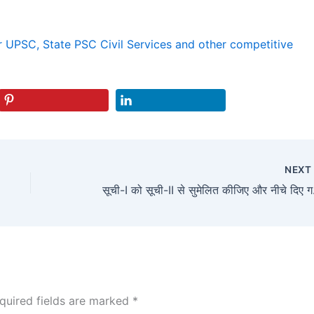
r UPSC, State PSC Civil Services and other competitive
NEX
सूची-I को स
quired fields are marked
*